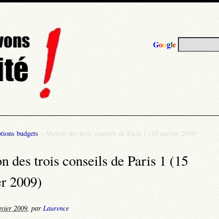
G
o
o
g
l
e
tions budgets
>
Motion des trois conseils de Paris 1 (15 janvier 2009)
n des trois conseils de Paris 1 (15
er 2009)
nvier 2009
,
par
Laurence