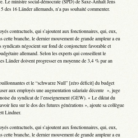
tre. Le ministre social-démocrate (SPD) de Saxe-Anhalt Jens
15 des 16 Länder allemands, n’a pas souhaité commenter.
s contractuels, qui s’ajoutent aux fonctionnaires, qui, eux,
Dans cette branche, le dernier mouvement de grande ampleur a eu
es syndicats négocient sur fond de conjoncture favorable et
udgétaire allemand. Selon les experts qui conseillent le
 des Länder doivent progresser en moyenne de 3,4 % par an
bouillonnantes et le “schwarze Null” [zéro déficit] du budget
refuser aux employés une augmentation salariale décente », juge
inoise du syndicat de l’enseignement (GEW). « Le diktat du
avoir lieu sur le dos des futures générations », ajoute sa collègue
t Lindner.
s contractuels, qui s’ajoutent aux fonctionnaires, qui, eux,
Dans cette branche, le dernier mouvement de grande ampleur a eu