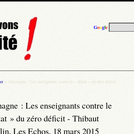
G
o
o
g
l
e
er
>
Allemagne : Les enseignants contre le « diktat » du zéro déficit -
agne : Les enseignants contre le
tat » du zéro déficit - Thibaut
in, Les Echos, 18 mars 2015