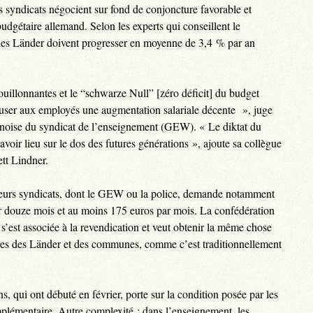
es syndicats négocient sur fond de conjoncture favorable et
udgétaire allemand. Selon les experts qui conseillent le
 des Länder doivent progresser en moyenne de 3,4 % par an
bouillonnantes et le “schwarze Null” [zéro déficit] du budget
refuser aux employés une augmentation salariale décente », juge
inoise du syndicat de l’enseignement (GEW). « Le diktat du
avoir lieu sur le dos des futures générations », ajoute sa collègue
t Lindner.
ieurs syndicats, dont le GEW ou la police, demande notamment
r douze mois et au moins 175 euros par mois. La confédération
’est associée à la revendication et veut obtenir la même chose
ires des Länder et des communes, comme c’est traditionnellement
s, qui ont débuté en février, porte sur la condition posée par les
mplémentaire. Autre complexité : dans l’enseignement, les