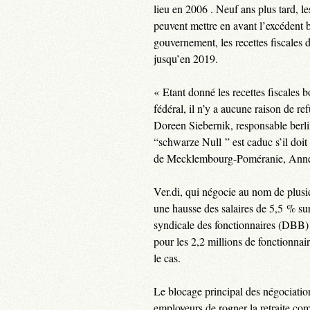
lieu en 2006 . Neuf ans plus tard, l
peuvent mettre en avant l’excédent b
gouvernement, les recettes fiscales
jusqu’en 2019.
« Etant donné les recettes fiscales 
fédéral, il n’y a aucune raison de 
Doreen Siebernik, responsable berl
“schwarze Null ” est caduc s’il doit 
de Mecklembourg-Poméranie, Annet
Ver.di, qui négocie au nom de plus
une hausse des salaires de 5,5 % su
syndicale des fonctionnaires (DBB) s
pour les 2,2 millions de fonctionna
le cas.
Le blocage principal des négociation
employeurs de rogner la retraite co