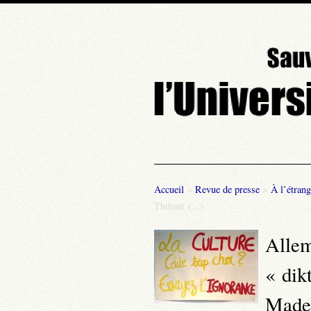
Accueil
>
Revue de presse
>
À l’étrang
Thibaut (...)
Allem
« dik
Madel